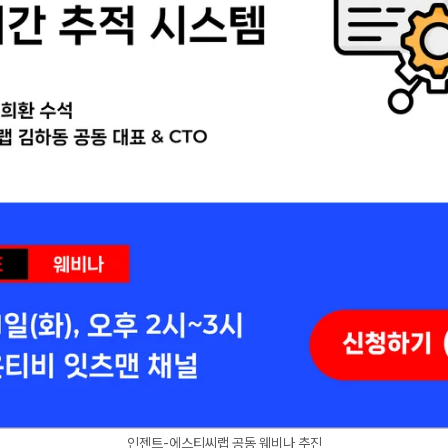
인젠트-에스티씨랩 공동 웨비나 추진