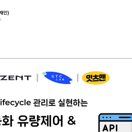
원재인)
6